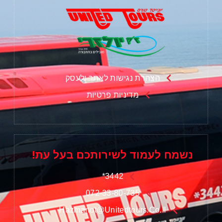
הצהרת נגישות לאתר ולעסק
מדיניות פרטיות
נשמח לעמוד לשירותכם בעל עת!
3442*
072-33-80-735
Hazmanot@unitedtours.co.il