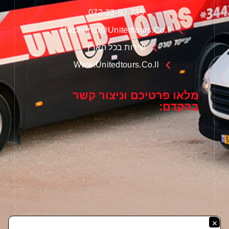
072-33-80-735
Hazmanot@unitedtours.co.il
שירות בכל הארץ
Www.unitedtours.co.il
מלאו פרטיכם וניצור קשר
בהקדם:
×