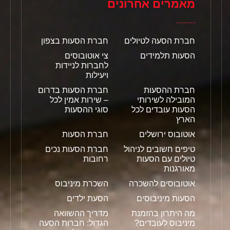
מאמרים אחרונים
חברת הסעה לטיולים
חברת הסעות בצפון
הסעות תלמידים
צי אוטובוסים
לחברות לניידות
ויעילות
חברת ההסעות
חברת הסעות בדרום
המובילה לשירותי
– שירות אמין לכל
הסעות עובדים לכל
סוגי ההסעות
הארץ
אוטובוס ירושלים
חברת הסעות
טיפים חשובים לניהול
חברת הסעות נכים
טיולים עם הסעות
רחובות
מאורגנות
אוטובוסים להשכרה
השכרת מיניבוס
הסעות מיניבוסים
הסעת ילדים
מה היתרון בהזמנת
מדריך ההשוואה
מיניבוס לעובדים?
הגדול: חברות הסעה