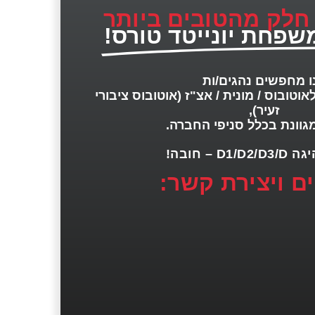
 חלק מהטובים ביותר
שפחת יונייטד טורס!
ו מחפשים נהגים/ות
אוטובוס / מונית / אצ"ז (אוטובוס ציבורי
זעיר),
גוונת בכלל סניפי החברה.
D1/ – חובה!
ם ויצירת קשר: