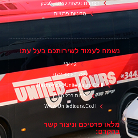
הצהרת נגישות לאתר ולעסק
מדיניות פרטיות
נשמח לעמוד לשירותכם בעל עת!
3442*
072-33-80-735
Hazmanot@unitedtours.co.il
שירות בכל הארץ
Www.unitedtours.co.il
מלאו פרטיכם וניצור קשר
בהקדם: