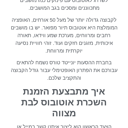
לשדרג לאוטובוס עם פינוקים כמו מושבים
מתכווננים ומסכים בגב המושבים.
לקבוצה גדולה יותר של מעל 50 אורחים, האופציה
המומלצת היא אוטובוס תיור מפואר. יש בו מושבים
רחבים ומרווחים, מערכת שמע ווידאו, תאורה
איכותית, מזגנים חזקים ועוד. זוהי חוויית נסיעה
יוקרתית ומרווחת.
בחברת ההסעות יונייטד טורס נשמח להתאים
עבורכם את הפתרון האופטימלי עבור גודל הקבוצה
והתקציב שלכם.
איך מתבצעת הזמנת
השכרת אוטובוס לבת
מצווה
הצעד הראשון הוא ליצור איתנו קשר במייל או