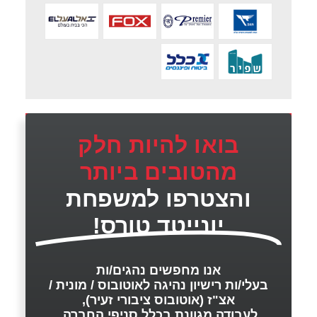
בואו להיות חלק
מהטובים ביותר
והצטרפו למשפחת
יונייטד טורס!
אנו מחפשים נהגים/ות
בעלי/ות רישיון נהיגה לאוטובוס / מונית /
אצ"ז (אוטובוס ציבורי זעיר),
לעבודה מגוונת בכלל סניפי החברה.