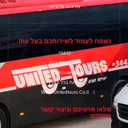
מדיניות פרטיות
נשמח לעמוד לשירותכם בעל עת!
3442*
072-33-80-735
Hazmanot@unitedtours.co.il
שירות בכל הארץ
Www.unitedtours.co.il
מלאו פרטיכם וניצור קשר
בהקדם: