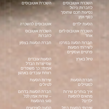
השכרת אוטובוסים
השכרת אוטובוסים
לחברות: ניהול
נסיעות חכם שחוסך
כסף וזמן
הסעת ילדים
אוטובוסים להשכרה
השכרת אוטובוס ליום
השכרת אוטובוס
אחד
לחברות
חברות הסעה במרכז
חברת הסעות בצפון
לשירותי הסעות
פרטיים ועסקיים
טיול בארץ
הסעות עובדים
שמייצרות הבדל
אמיתי: כך משפרים
רווחת עובדים בארגון
חברת הסעות
שירות הסעות
למטיילים
לטיולים
איך בוחרים שירות
חברת הסעות בדרום
מתאים להסעת
– שירות אמין לכל
ילדים?
סוגי ההסעות
שירותי הסעות בתל
הסעה לאירועים