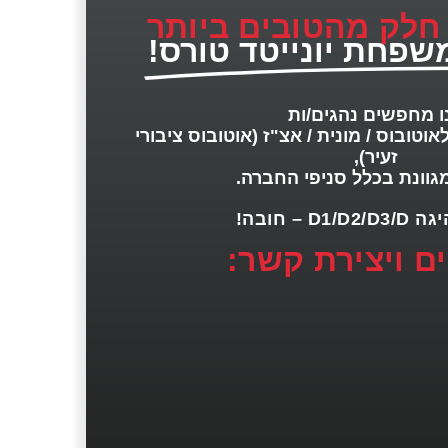
 חלק מהטובים ביותר
שפחת יונייטד טורס!
ו מחפשים נהגים/ות
אוטובוס / מונית / אצ"ז (אוטובוס ציבורי
זעיר),
גוונת בכלל סניפי החברה.
D1/ – חובה!
ם ויצירת קשר: