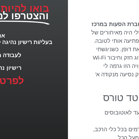
בואו להיות
והצטרפו למ
ברת הסעות במרכז
י היה מאיחורים של
אנ
פתיעה אותי לטובה.
בעלי/ות רישיון נהיגה ל
ת דופן. כשניגשתי
לעבודה מ
לבדוק את הרכבים, מצאתי צי מודרני, נקי, עם מיזוג חזק וחיבור Wi-Fi
ה הזו גרמה לי
רישיון נהיגה D2/D3/D
 נסיעה מנקודה א'
לפרטי
טד טורס
קרתיים ועד לאוטובוסים
ים בכל כלי הרכב,
מעל הכל.