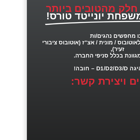
 חלק מהטובים ביותר
שפחת יונייטד טורס!
ו מחפשים נהגים/ות
אוטובוס / מונית / אצ"ז (אוטובוס ציבורי
זעיר),
גוונת בכלל סניפי החברה.
D1/ – חובה!
ם ויצירת קשר: