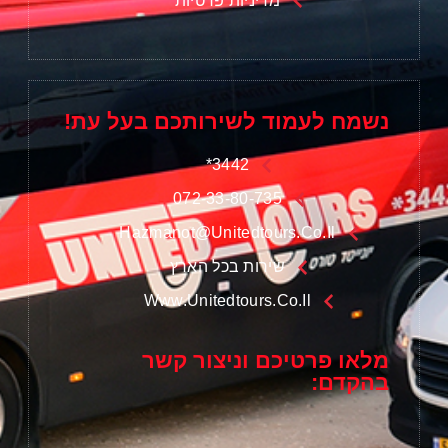
מדיניות פרטיות
נשמח לעמוד לשירותכם בעל עת!
3442*
072-33-80-735
Hazmanot@unitedtours.co.il
שירות בכל הארץ
Www.unitedtours.co.il
מלאו פרטיכם וניצור קשר
בהקדם: