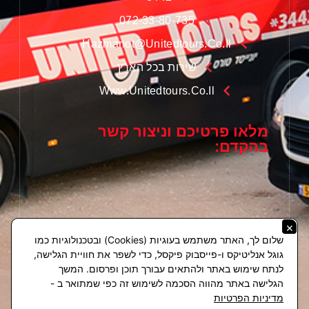
072-33-80-735
Hazmanot@unitedtours.co.il
שירות בכל הארץ
Www.unitedtours.co.il
מלאו פרטיכם וניצור קשר
בהקדם:
×
שלום לך, האתר משתמש בעוגיות (Cookies) ובטכנולוגיות כמו
גוגל אנליטיקס ו-פייסבוק פיקסל, כדי לשפר את חוויית הגלישה,
לנתח שימוש באתר ולהתאים עבורך תוכן ופרסום. המשך
הגלישה באתר מהווה הסכמה לשימוש זה כפי שמתואר ב -
חייגו אלינו
מדיניות הפרטיות