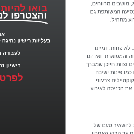
, מושבים מרווחים,
בואו להיות
נסיעה המשותפת גם
והצטרפו למ
וע מתחיל.
אנ
בעלי/ות רישיון נהיגה ל
לא פחות. דמיינו
לעבודה מ
ה והמפוארת ואז הם
 וצוות חייכן שמברך
רישיון נהיגה D2/D3/D
מו פינות ישיבה
לפרטי
וקטיילים צבעוני.
את הכניסה לאירוע
ב להשאיר טעם של
 עד הרגע האחרון.