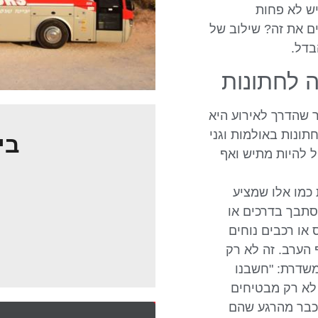
יש לא פחות
מיתיים. איך עושים את זה? שילוב של
בדל.
 לחתונות
 כמו VIP, חשוב לזכור שהדרך לאירוע היא
תונות באולמות וגני
בי
ול להיות מתיש ואף
 כמו אלו שמציע
סתבך בדרכים או
או רכבים נוחים
 הערב. זה לא רק
משדרת: "חשבנו
 לא רק מבטיחים
ורחים יגיעו בזמן, אלא גם יוצרים חוויית VIP כבר מהרגע שהם