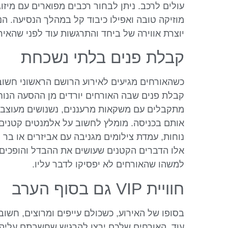
עולים לרכב. ניתן לבחור רכבים מפוארים עם מיזוג
מוזיקה טובה ואפילו כיבוד קל במהלך הנסיעה. ה
יוצרת אווירה של ביחד והתרגשות עוד לפני שהאיר
קבלת פנים בלתי נשכחת
כשהאורחים מגיעים לאירוע הרושם הראשוני חשוב 
קבלת פנים שבה האורחים יורדים מן ההסעה הנוח
מתקבלים עם משקאות מרעננים, נשנושים מעוצבים
אותם בכניסה. מומלץ לחשוב על אלמנטים קטנים כ
נוחות, עמדת צילומים מגניבה עם אביזרים או בר ק
אלו הדברים הקטנים שעושים את ההבדל והופכים 
למשהו שהאורחים לא יפסיקו לדבר עליו.
חוויית VIP גם בסוף הערב
בסופו של האירוע, כשכולם עייפים ומרוצים, חשו
עוד. האורחים שלכם ירצו להרגיש שחשבתם עליהם