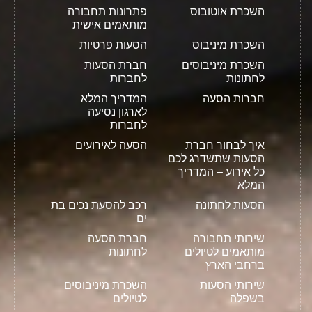
השכרת אוטובוס
פתרונות תחבורה
מותאמים אישית
השכרת מיניבוס
הסעות פרטיות
השכרת מיניבוסים
חברת הסעות
לחתונות
לחברות
חברות הסעה
המדריך המלא
לארגון נסיעה
לחברות
איך לבחור חברת
הסעה לאירועים
הסעות שתשדרג לכם
כל אירוע – המדריך
המלא
הסעות לחתונה
רכב להסעת נכים בת
ים
שירותי תחבורה
חברת הסעה
מותאמים לטיולים
לחתונות
ברחבי הארץ
שירותי הסעות
השכרת מיניבוסים
בשפלה
לטיולים