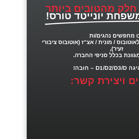
 חלק מהטובים ביותר
שפחת יונייטד טורס!
ו מחפשים נהגים/ות
אוטובוס / מונית / אצ"ז (אוטובוס ציבורי
זעיר),
גוונת בכלל סניפי החברה.
D1/ – חובה!
ם ויצירת קשר: