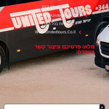
072-33-80-735
Hazmanot@unitedtours.co.il
שירות בכל הארץ
Www.unitedtours.co.il
מלאו פרטיכם וניצור קשר
בהקדם:
×