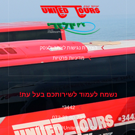
הצהרת נגישות לאתר ולעסק
מדיניות פרטיות
נשמח לעמוד לשירותכם בעל עת!
3442*
072-33-80-735
Hazmanot@unitedtours.co.il