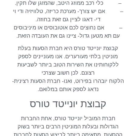
– כלי רכב ממוזג היטב, שהמזגן שלו תקין.
– אם יש צורך- מערכת כריזה, טלוויזיה ודי וי
די- דאגו לציין גם זאת בחוזה.
– אם נחוצים לכם אוטובוסים או מיניבוסים
עם תא מטען גדול- ציינו גם את העובדה הזאת.
קבוצת יונייטד טורס היא חברת הסעות בעלת
מוניטין בלתי מעורערים. אנו מעוניינים לספק
ללקוחותינו את השירות הטוב ביותר לשביעות
רצונם. לכן חשוב שצרכי
הלקוח יובהרו בפירוט, ואנו- חברת הסעות רצינית-
נדאג לספק אותם במלואם.
קבוצת יונייטד טורס
חברת המוביל יונייטד טורס, אחת החברות
הגדולות ובעלות המוניטין הרבים ביותר בשוק
ההסעות, מתאימה ביותר לביצוע הסעות לחברות