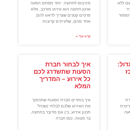
גם ללא
מיניבוס לחתונה: יותר מסתם הסעה
ר
ארגון חתונה הוא אירוע מורכב, מלא
נספור
פרטים קטנים שצריך לדאוג להם.
אחד מהם, שלעיתים קרובות
קרא עוד »
ול:
איך לבחור חברת
ז
הסעות שתשדרג לכם
כל אירוע – המדריך
המלא
רת
איך בוחרים חברת הסעות שתהפוך
יטית
את האירוע שלכם לבלתי נשכח?
עה
תכנון אירוע, בין אם מדובר בחתונה,
בר מצווה, כנס חברה