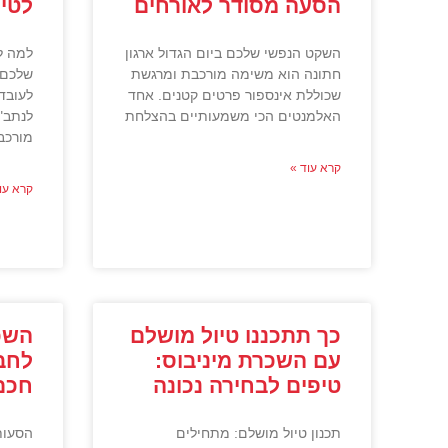
הסעה מסודר לאורחים
לטיו
השקט הנפשי שלכם ביום הגדול ארגון
למה ל
חתונה הוא משימה מורכבת ומרגשת
שלכם? 
שכוללת אינספור פרטים קטנים. אחד
לעובד
האלמנטים הכי משמעותיים בהצלחת
לנתב"
מורכב
קרא עוד »
קרא עו
כך תתכננו טיול מושלם
השכ
עם השכרת מיניבוס:
לחבר
טיפים לבחירה נכונה
חכם
תכנון טיול מושלם: מתחילים
הסעות