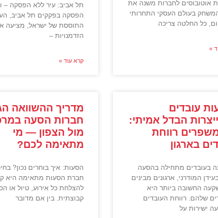
 אוטובוסים לחברות משנה את
תל אביב: עיר ללא הפסקה – ו
המשחק בעולם העסקי התחרותי
הפסקה בפקקים תל אביב, העי
ום, כל החלטה צריכה
התוססת של ישראל, מציעה אי
הזדמנויות –
ד »
קרא עוד »
ות עובדים
מדריך ההשוואה הגד
צרות הבדל אמיתי:
חברות הסעה במרכ
משפרים רווחת
מול הצפון — מי
ים בארגון
מתאימה לכם?
 בעובדים מתחילה בהסעה
הסעות: איך בוחרים נכון? בחי
עידן המודרני, ארגונים מבינים
חברת הסעות מתאימה היא קר
עה החשובה ביותר היא
להצלחת כל אירוע, טיול או הס
ים שלהם. רווחת העובדים
קבוצתית. בין אם מדובר
ה ישירות על