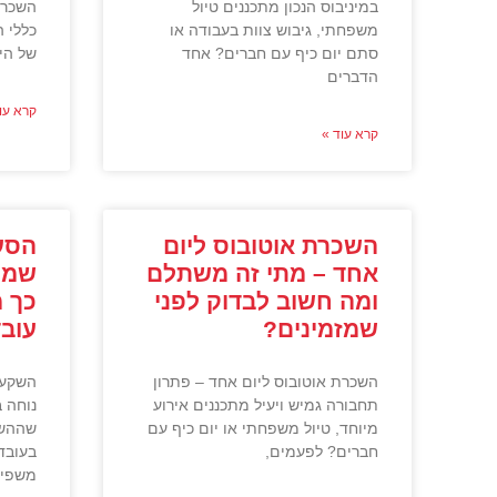
במיניבוס הנכון מתכננים טיול
השכרת
משפחתי, גיבוש צוות בעבודה או
כללי 
סתם יום כיף עם חברים? אחד
של הי
הדברים
קרא עו
קרא עוד »
השכרת אוטובוס ליום
הסע
אחד – מתי זה משתלם
שמיי
ומה חשוב לבדוק לפני
כך 
שמזמינים?
עובד
השכרת אוטובוס ליום אחד – פתרון
השקעה
תחבורה גמיש ויעיל מתכננים אירוע
נוחה ב
מיוחד, טיול משפחתי או יום כיף עם
שההשק
חברים? לפעמים,
בעובד
משפיע