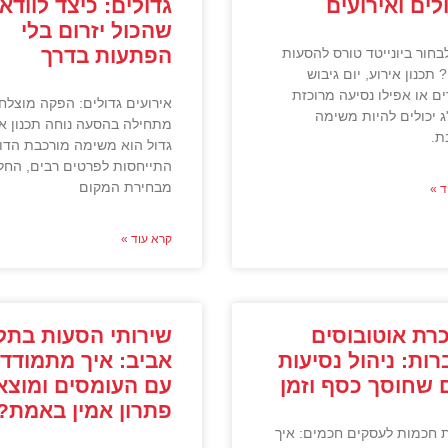
לים ואירועים
גדולים: כיצד לוודא
שהכול יזרום בלי
הפתעות בדרך
בחור ביונייטד טורס להסעות
תכנון אירוע, יום גיבוש
ים או אפילו נסיעה מרוכזת
אירועים גדולים: הפקה מוצלח
ג יכולים להיות משימה
מתחילה בהסעה נוחה תכנון אי
ת.
גדול הוא משימה מורכבת הדו
התייחסות לפרטים רבים, החל
מבחירת המקום
ד »
קרא עוד »
רת אוטובוסים
שירותי הסעות בתל
ות: ניהול נסיעות
אביב: איך מתמודדי
 שחוסך כסף וזמן
עם העומסים ומוצא
פתרון אמין באמת?
 חכמות לעסקים חכמים: איך