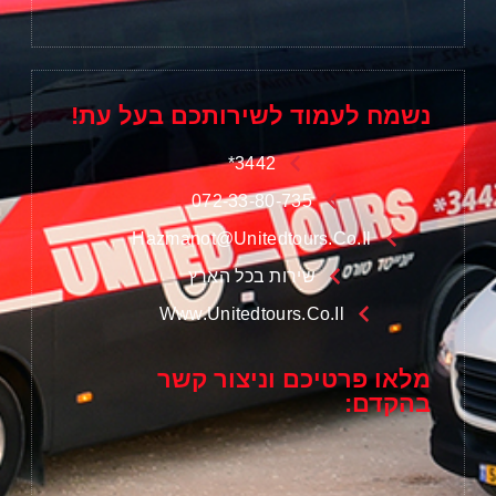
נשמח לעמוד לשירותכם בעל עת!
3442*
072-33-80-735
Hazmanot@unitedtours.co.il
שירות בכל הארץ
Www.unitedtours.co.il
מלאו פרטיכם וניצור קשר
בהקדם: