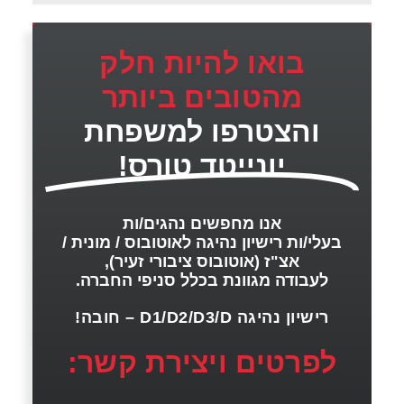
בואו להיות חלק
מהטובים ביותר
והצטרפו למשפחת
יונייטד טורס!
אנו מחפשים נהגים/ות
בעלי/ות רישיון נהיגה לאוטובוס / מונית /
אצ"ז (אוטובוס ציבורי זעיר),
לעבודה מגוונת בכלל סניפי החברה.
רישיון נהיגה D1/D2/D3/D – חובה!
לפרטים ויצירת קשר: