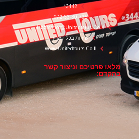
3442*
072-33-80-735
Hazmanot@unitedtours.co.il
שירות בכל הארץ
Www.unitedtours.co.il
מלאו פרטיכם וניצור קשר
בהקדם: