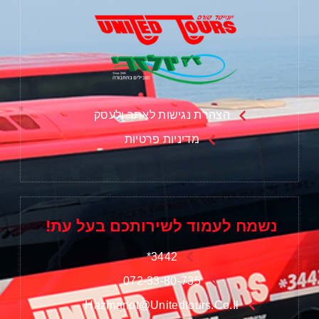
הצהרת נגישות לאתר ולעסק
מדיניות פרטיות
נשמח לעמוד לשירותכם בעל עת!
3442*
072-33-80-735
Hazmanot@unitedtours.co.il