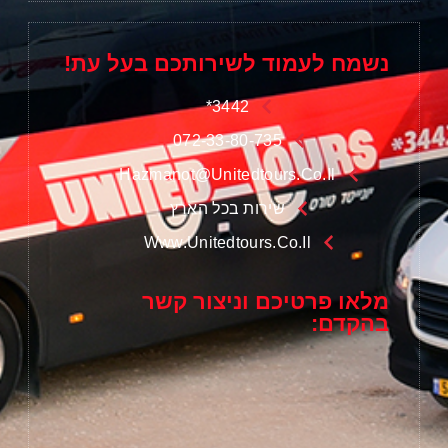
נשמח לעמוד לשירותכם בעל עת!
3442*
072-33-80-735
Hazmanot@unitedtours.co.il
שירות בכל הארץ
Www.unitedtours.co.il
מלאו פרטיכם וניצור קשר
בהקדם: