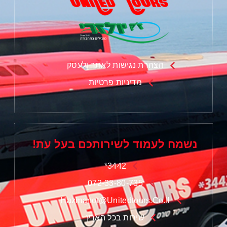
הצהרת נגישות לאתר ולעסק
מדיניות פרטיות
נשמח לעמוד לשירותכם בעל עת!
3442*
072-33-80-735
Hazmanot@unitedtours.co.il
שירות בכל הארץ