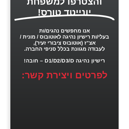
והצטרפו למשפחת
יונייטד טורס!
אנו מחפשים נהגים/ות
בעלי/ות רישיון נהיגה לאוטובוס / מונית /
אצ"ז (אוטובוס ציבורי זעיר),
לעבודה מגוונת בכלל סניפי החברה.
רישיון נהיגה D1/D2/D3/D – חובה!
לפרטים ויצירת קשר: